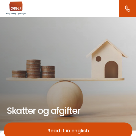
Skip
to
content
Skatter og afgifter
Read it in english