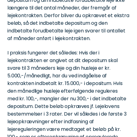
depositum og din indbetalte forudbetalte leje ikke
længere til det antal måneder, der fremgår af
lejekontrakten. Derfor bliver du opkrævet et ekstra
beløb, så det indbetalte depositum og den
indbetalte forudbetalte leje igen svarer til antallet
af måneder anført i lejekontrakten.
I praksis fungerer det således: Hvis der i
lejekontrakten er angivet at dit depositum skal
svare til 3 måneders leje og din husleje er kr.
5.000,-/månedligt, har du ved indgåelse af
kontrakten indbetalt kr. 15.000,- i depositum. Hvis
den månedlige husleje efterfølgende reguleres
med kr. 100,-, mangler der nu 300,- i det indbetalte
depositum. Dette beløb opkræves jf. Lejelovens
bestemmelser i 3 rater. Der vil således i de første 3
lejeopkrævninger efter indfasning af
lejereguleringen være medtaget et beløb på kr.
100,- som er efteropkrævning af opregulerede