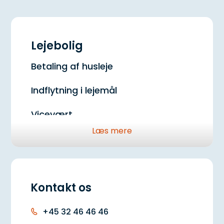
Lejebolig
Betaling af husleje
Indflytning i lejemål
Vicevært
Læs mere
Ledige lejemål
Frit elvalg
Kontakt os
Skatter og afgifter
Regulering af din husleje
+45 32 46 46 46