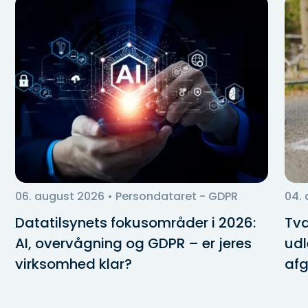
06. august 2026
• Persondataret - GDPR
04.
Datatilsynets fokusområder i 2026:
Tva
AI, overvågning og GDPR – er jeres
udl
virksomhed klar?
afg