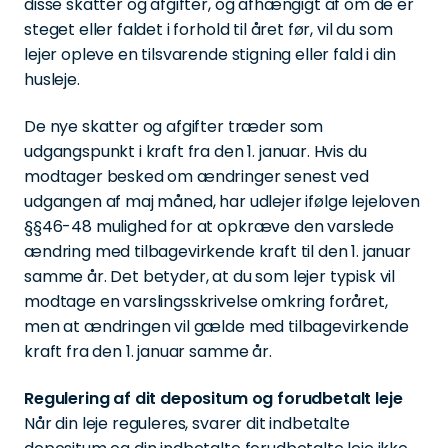
disse skatter og afgifter, og afhængigt af om de er
steget eller faldet i forhold til året før, vil du som
lejer opleve en tilsvarende stigning eller fald i din
husleje.
De nye skatter og afgifter træder som
udgangspunkt i kraft fra den 1. januar. Hvis du
modtager besked om ændringer senest ved
udgangen af maj måned, har udlejer ifølge lejeloven
§§46-48 mulighed for at opkræve den varslede
ændring med tilbagevirkende kraft til den 1. januar
samme år. Det betyder, at du som lejer typisk vil
modtage en varslingsskrivelse omkring foråret,
men at ændringen vil gælde med tilbagevirkende
kraft fra den 1. januar samme år.
Regulering af dit depositum og forudbetalt leje
Når din leje reguleres, svarer dit indbetalte