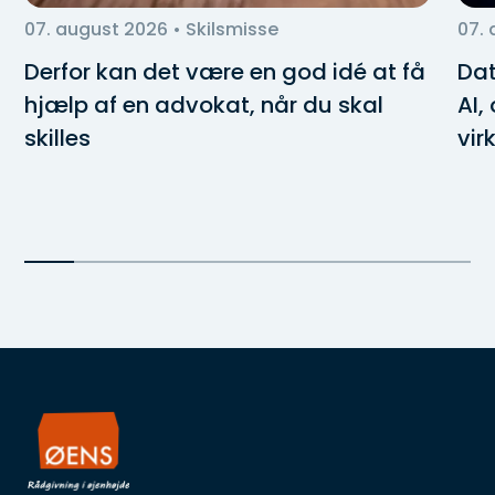
07. august 2026
• Skilsmisse
07.
Derfor kan det være en god idé at få
Dat
hjælp af en advokat, når du skal
AI,
skilles
vir