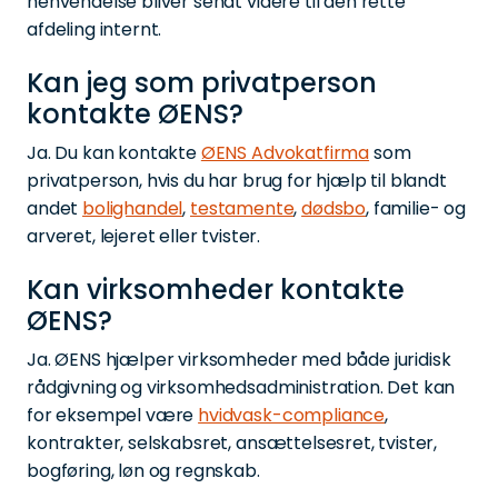
henvendelse bliver sendt videre til den rette
afdeling internt.
Kan jeg som privatperson
kontakte ØENS?
Ja. Du kan kontakte
ØENS Advokatfirma
som
privatperson, hvis du har brug for hjælp til blandt
andet
bolighandel
,
testamente
,
dødsbo
, familie- og
arveret, lejeret eller tvister.
Kan virksomheder kontakte
ØENS?
Ja. ØENS hjælper virksomheder med både juridisk
rådgivning og virksomhedsadministration. Det kan
for eksempel være
hvidvask-compliance
,
kontrakter, selskabsret, ansættelsesret, tvister,
bogføring, løn og regnskab.