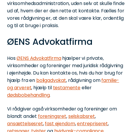
virksomhedsadministration, uden selv at skulle finde
ud af, hvem der er den rette at kontakte. Fælles for
vores rådgivning er, at den skal være klar, ordentlig
og til at bruge i praksis.
ØENS Advokatfirma
Hos
ØENS Advokatfirma
hjælper vi private,
virksomheder og foreninger med juridisk rådgivning
i øjenhøjde. Du kan kontakte os, hvis du har brug for
hjælp fra en
boligadvokat
, rådgivning om
familie-
og arveret
, hjælp til
testamente
eller
dødsbobehandling
.
Vi rådgiver også virksomheder og foreninger om
blandt andet
foreningsret
,
selskabsret
,
ansættelsesret
,
fast ejendom
,
entrepriseret
,
retssager
,
tvister
og
hvidvask-compliance
.