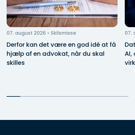
07. august 2026
• Skilsmisse
07.
Derfor kan det være en god idé at få
Dat
hjælp af en advokat, når du skal
AI,
skilles
vir