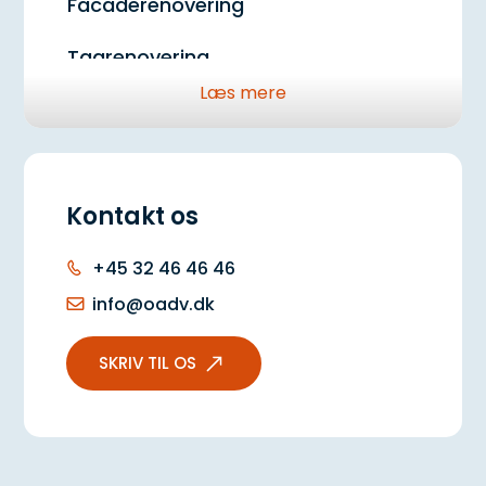
Facaderenovering
Tagrenovering
Læs mere
Vedligeholdelsesplan
Rør og installationer
Kontakt os
Regnvandsopsamling
Klimasikring
+45 32 46 46 46
info@oadv.dk
El-ladestandere
SKRIV TIL OS
Solceller
Gårdhave og fællesarealer
Brandsikring