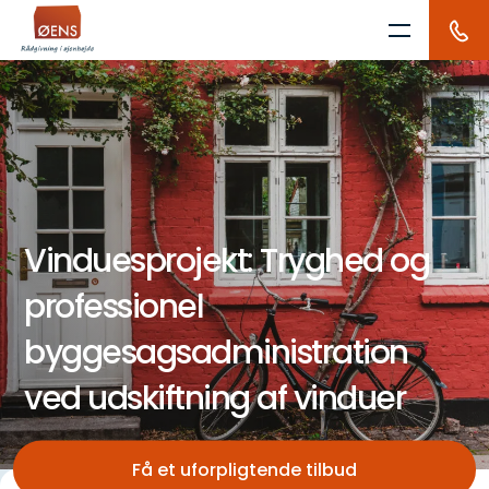
Skip
to
content
Vinduesprojekt: Tryghed og
professionel
byggesagsadministration
ved udskiftning af vinduer
Få et uforpligtende tilbud