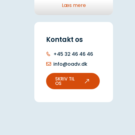
Læs mere
Overvejer jeres
ejerforening at skifte
administrator?
Kontakt os
Byggesagsadministration
i København
+45 32 46 46 46
Basisadministration
info@oadv.dk
Økonomi
SKRIV TIL
OS
Bestyrelsesundervisning