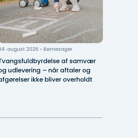
04. august 2026
• Børnesager
03. aug
Tvangsfuldbyrdelse af samvær
Bygge
og udlevering – når aftaler og
ansvar
afgørelser ikke bliver overholdt
galt