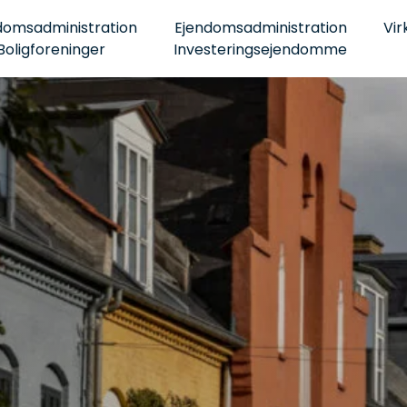
domsadministration
Ejendomsadministration
Vir
Boligforeninger
Investeringsejendomme