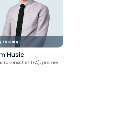
gforening
m Husic
strationschef (EA), partner