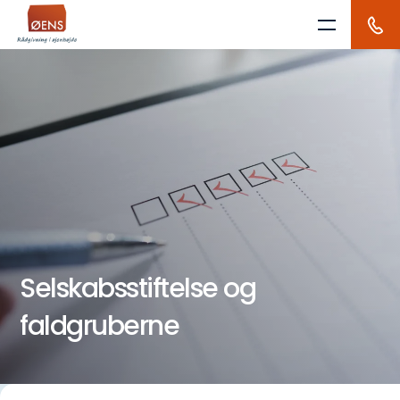
Skip
to
content
Selskabsstiftelse og
faldgruberne