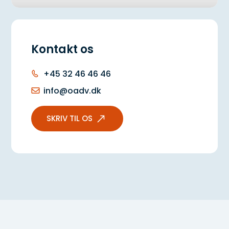
dit selskab?
Aftaler mellem virksomhed og
hovedaktionær
Kontakt os
Folketinget ophæver selskabslovens
+45 32 46 46 46
regler om kapitalejerlån: Større
info@oadv.dk
fleksibilitet for danske selskaber
SKRIV TIL OS