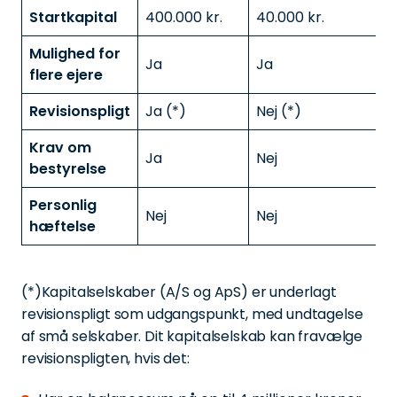
Startkapital
400.000 kr.
40.000 kr.
0
Mulighed for
Ja
Ja
N
flere ejere
Revisionspligt
Ja (*)
Nej (*)
N
Krav om
Ja
Nej
N
bestyrelse
Personlig
Nej
Nej
hæftelse
(*)Kapitalselskaber (A/S og ApS) er underlagt
revisionspligt som udgangspunkt, med undtagelse
af små selskaber. Dit kapitalselskab kan fravælge
revisionspligten, hvis det: