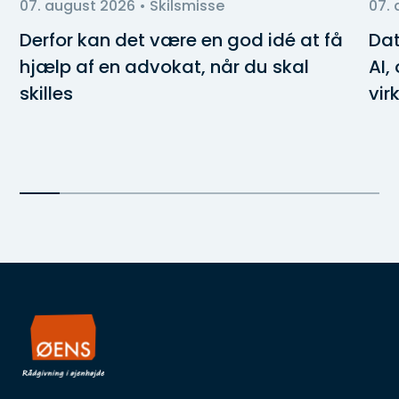
07. august 2026
• Skilsmisse
07.
Derfor kan det være en god idé at få
Dat
hjælp af en advokat, når du skal
AI,
skilles
vir