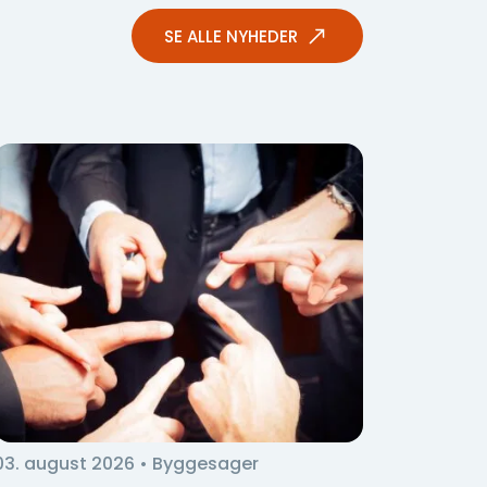
SE ALLE NYHEDER
03. august 2026
• Byggesager
03. aug