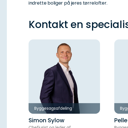
indrette boliger på jeres tørrelofter.
Kontakt en speciali
Byggesagsafdeling
Byg
Simon Sylow
Pell
Chefjurist og leder af
Bygge