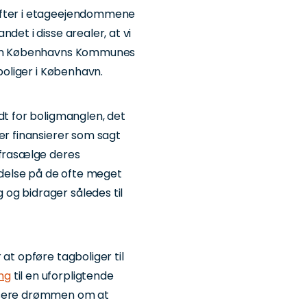
ofter i etageejendommene
det i disse arealer, at vi
 kan Københavns Kommunes
 boliger i København.
dt for boligmanglen, det
er finansierer som sagt
 frasælge deres
oldelse på de ofte meget
og bidrager således til
at opføre tagboliger til
ng
til en uforpligtende
lisere drømmen om at