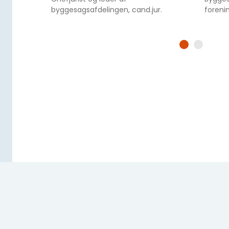
byggesagsafdelingen, cand.jur.
foreni