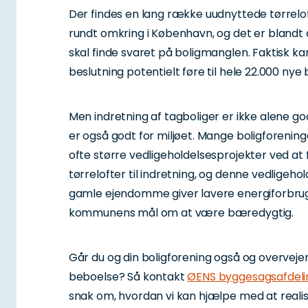
Der findes en lang række uudnyttede tørrel
rundt omkring i København, og det er blandt an
skal finde svaret på boligmanglen. Faktisk
beslutning potentielt føre til hele 22.000 nye
Men indretning af tagboliger er ikke alene go
er også godt for miljøet. Mange boligforening
ofte større vedligeholdelsesprojekter ved at
tørrelofter til indretning, og denne vedligeh
gamle ejendomme giver lavere energiforbrug 
kommunens mål om at være bæredygtig.
Går du og din boligforening også og overvejer 
beboelse? Så kontakt
ØENS byggesagsafdeli
snak om, hvordan vi kan hjælpe med at rea