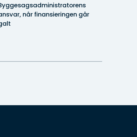
Byggesagsadministratorens
Derfor
ansvar, når finansieringen går
få hjæ
galt
skal sk