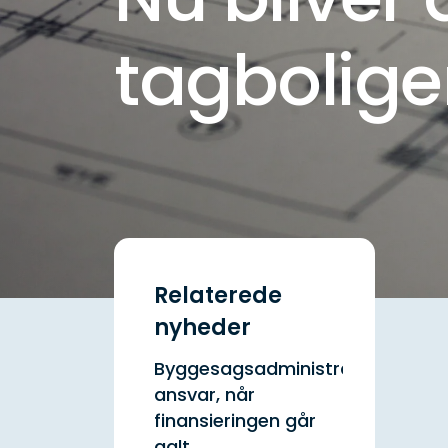
tagbolige
Relaterede
nyheder
Byggesagsadministratorens
ansvar, når
finansieringen går
galt