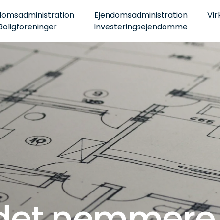
domsadministration
Ejendomsadministration
Vir
Boligforeninger
Investeringsejendomme
 det nemmere 