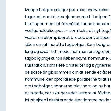
Mange boligforeninger går med overvejelser
tagarealerne i deres ejendomme til boliger. 
foretager med det formål at kunne finansiere
vedligeholdelsespost – som f.eks. et nyt tag. 
været en ukompliceret proces, der ventede én
idéen om at indrette tagboliger. Som boligfor
lang og svær tid i møde, når man ansøgte om ti
tagboligprojekt hos Københavns Kommune. 
frustration, som flere arkitekter og bygherr
de sidste år gik sammen om at sende et åben
Kommune, der opfordrede politikerne til at 
om tagboliger. Bønnerne blev hørt, og nu ha
et initiativ, der skal gøre det lettere at få di
loftshøjden i eksisterende ejendomme og de