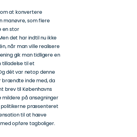
 om at konvertere
En manøvre, som flere
 en stor
Men det har indtil nu ikke
, når man ville realisere
ening gik man tidligere en
lladelse til et
Og dét var netop denne
er brændte inde med, da
t brev til Københavns
se mildere på ansøgninger
r politikerne præsenteret
spensation til at hæve
rmed opføre tagboliger.