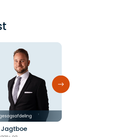
st
gesagsafdeling
Byggesagsafdeling
e Jagtboe
Neel Astrid Jørgen
sags- og
Byggesagskoordinator