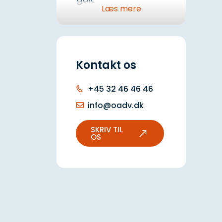
Læs mere
Varmekælderpuljen:
Få støtte til tjek af
jeres varmecentral
Kontakt os
Uudnyttede
tagetager: Guld på
+45 32 46 46 46
loftet for ejer- og
info@oadv.dk
andelsboligforeninger
SKRIV TIL
Boligforeninger:
OS
Sådan får I styr på
vedligeholdelsesplanen
inden forårets
generalforsamling