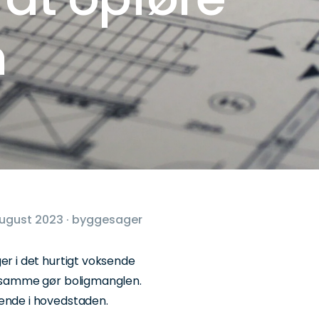
n
august 2023 · byggesager
er i det hurtigt voksende
et samme gør boligmanglen.
gende i hovedstaden.