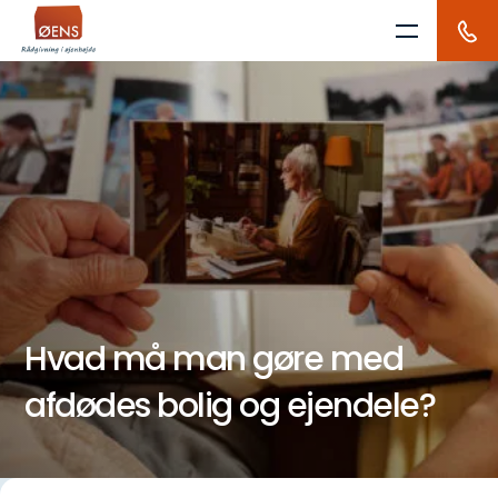
Skip
to
content
Hvad må man gøre med
afdødes bolig og ejendele?