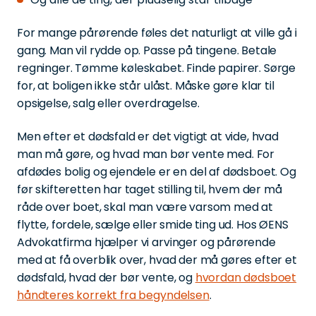
For mange pårørende føles det naturligt at ville gå i
gang. Man vil rydde op. Passe på tingene. Betale
regninger. Tømme køleskabet. Finde papirer. Sørge
for, at boligen ikke står ulåst. Måske gøre klar til
opsigelse, salg eller overdragelse.
Men efter et dødsfald er det vigtigt at vide, hvad
man må gøre, og hvad man bør vente med. For
afdødes bolig og ejendele er en del af dødsboet. Og
før skifteretten har taget stilling til, hvem der må
råde over boet, skal man være varsom med at
flytte, fordele, sælge eller smide ting ud. Hos ØENS
Advokatfirma hjælper vi arvinger og pårørende
med at få overblik over, hvad der må gøres efter et
dødsfald, hvad der bør vente, og
hvordan dødsboet
håndteres korrekt fra begyndelsen
.