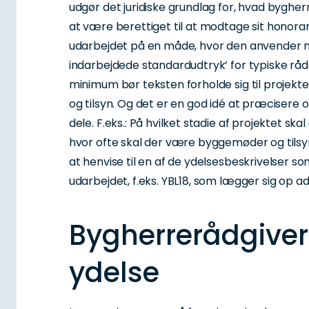
udgør det juridiske grundlag for, hvad bygher
at være berettiget til at modtage sit honora
udarbejdet på en måde, hvor den anvender n
indarbejdede standardudtryk’ for typiske råd
minimum bør teksten forholde sig til projekt
og tilsyn. Og det er en god idé at præcisere
dele. F.eks.: På hvilket stadie af projektet sk
hvor ofte skal der være byggemøder og tilsy
at henvise til en af de ydelsesbeskrivelser s
udarbejdet, f.eks. YBL18, som lægger sig op ad
Bygherrerådgive
ydelse