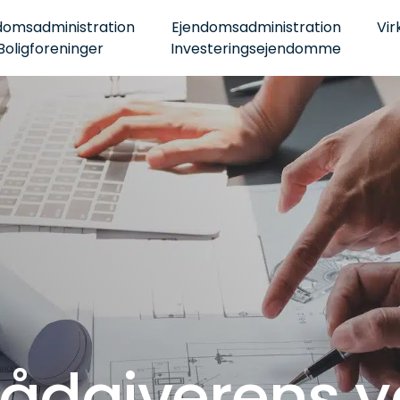
domsadministration
Ejendomsadministration
Vir
Boligforeninger
Investeringsejendomme
ådgiverens y