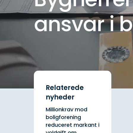
ansvar i 
Relaterede
nyheder
Millionkrav mod
boligforening
reduceret markant i
voldgift om