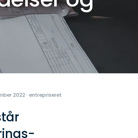
mber 2022 · entrepriseret
står
rings-