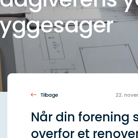
byggesager
Tilbage
22. nove
Når din forening 
overfor et renove