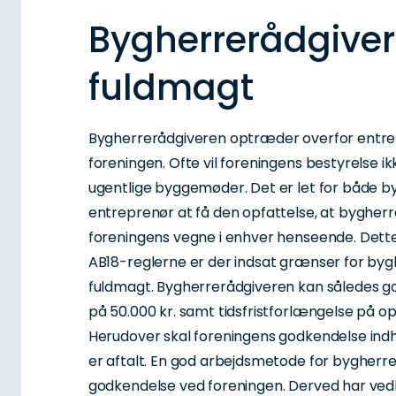
Bygherrerådgive
fuldmagt
Bygherrerådgiveren optræder overfor entre
foreningen. Ofte vil foreningens bestyrelse i
ugentlige byggemøder. Det er let for både b
entreprenør at få den opfattelse, at bygher
foreningens vegne i enhver henseende. Dette e
AB18-reglerne er der indsat grænser for by
fuldmagt. Bygherrerådgiveren kan således 
på 50.000 kr. samt tidsfristforlængelse på op 
Herudover skal foreningens godkendelse in
er aftalt. En god arbejdsmetode for bygherrer
godkendelse ved foreningen. Derved har ve