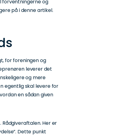
il forventningerne og
re på i denne artikel.
ds
t, for foreningen og
reprenøren leverer det
 vanskeligere og mere
n egentlig skal levere for
 hvordan en sådan given
e. Rådgiveraftalen. Her er
ydelse”. Dette punkt