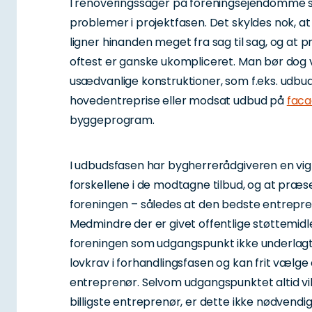
I renoveringssager på foreningsejendomme ser
problemer i projektfasen. Det skyldes nok, a
ligner hinanden meget fra sag til sag, og at p
oftest er ganske ukompliceret. Man bør d
usædvanlige konstruktioner, som f.eks. udbud 
hovedentreprise eller modsat udbud på
faca
byggeprogram.
I udbudsfasen har bygherrerådgiveren en vigtig
forskellene i de modtagne tilbud, og at præ
foreningen – således at den bedste entrepr
Medmindre der er givet offentlige støttemidler
foreningen som udgangspunkt ikke underlagt
lovkrav i forhandlingsfasen og kan frit vælg
entreprenør. Selvom udgangspunktet altid v
billigste entreprenør, er dette ikke nødvendig