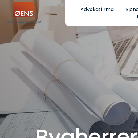
Skip
Advokatfirma
Ejen
to
content
Bygherrer