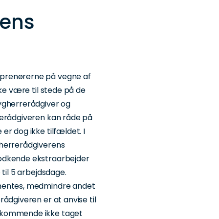
rens
prenørerne på vegne af
kke være til stede på de
ygherrerådgiver og
rerådgiveren kan råde på
r dog ikke tilfældet. I
gherrerådgiverens
godkende ekstraarbejder
til 5 arbejdsdage.
dhentes, medmindre andet
ådgiveren er at anvise til
dkommende ikke taget