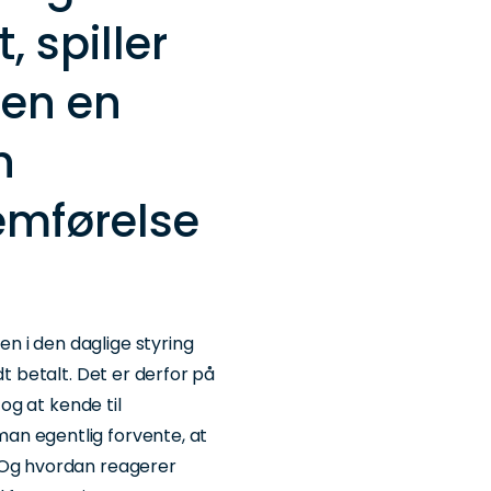
, spiller
ren en
n
emførelse
 i den daglige styring
dt betalt. Det er derfor på
 og at kende til
an egentlig forvente, at
 Og hvordan reagerer