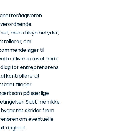
bygherrerådgiveren
 overordnende
iet, mens tilsyn betyder,
trollerer, om
ommende siger til
tte bliver skrevet ned i
dlag for entreprenørens
l kontrollere, at
adet tilsiger.
pmærksom på særlige
etingelser. Sidst men ikke
 byggeriet skrider frem
prenøren om eventuelle
alt dagbod.