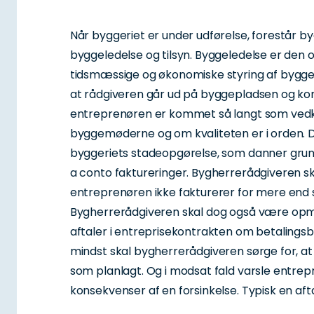
Når byggeriet er under udførelse, forestår 
byggeledelse og tilsyn. Byggeledelse er den
tidsmæssige og økonomiske styring af bygger
at rådgiveren går ud på byggepladsen og kon
entreprenøren er kommet så langt som vedk
byggemøderne og om kvaliteten er i orden. De
byggeriets stadeopgørelse, som danner grun
a conto faktureringer. Bygherrerådgiveren ska
entreprenøren ikke fakturerer for mere end st
Bygherrerådgiveren skal dog også være o
aftaler i entreprisekontrakten om betalingsb
mindst skal bygherrerådgiveren sørge for, at
som planlagt. Og i modsat fald varsle entre
konsekvenser af en forsinkelse. Typisk en aft