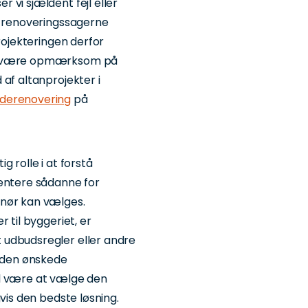
 vi sjældent fejl eller
t renoveringssagerne
rojekteringen derfor
og være opmærksom på
af altanprojekter i
derenovering
på
 rolle i at forstå
sentere sådanne for
enør kan vælges.
 til byggeriet, er
 udbudsregler eller andre
e den ønskede
il være at vælge den
vis den bedste løsning.