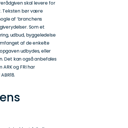
rerådgiven skal levere for
r. Teksten bør være
ogle af ’branchens
giverydelser. Som et
ering, udbud, byggeledelse
 omfanget af de enkelte
al opgaven udbydes, eller
n. Det kan også anbefales
om ARK og FRI har
 ABR18.
rens