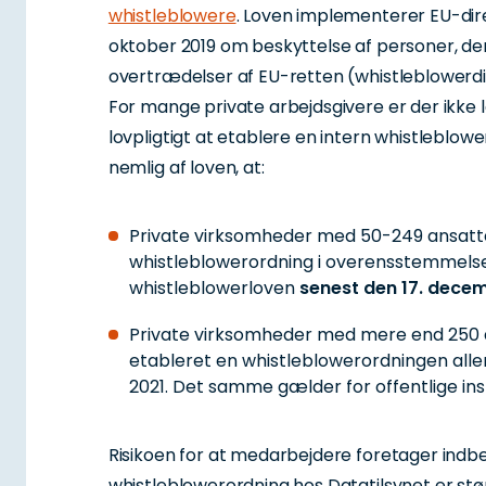
whistleblowere
. Loven implementerer EU-dire
oktober 2019 om beskyttelse af personer, de
overtrædelser af EU-retten (whistleblowerdi
For mange private arbejdsgivere er der ikke lan
lovpligtigt at etablere en intern whistleblowe
nemlig af loven, at:
Private virksomheder med 50-249 ansatte
whistleblowerordning i overensstemmel
whistleblowerloven
senest den 17. dece
Private virksomheder med mere end 250 a
etableret en whistleblowerordningen all
2021. Det samme gælder for offentlige inst
Risikoen for at medarbejdere foretager indbe
whistleblowerordning hos Datatilsynet er stør