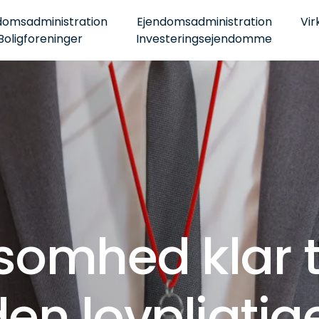
domsadministration
Ejendomsadministration
Vir
Boligforeninger
Investeringsejendomme
ksomhed klar ti
en lovpligtig