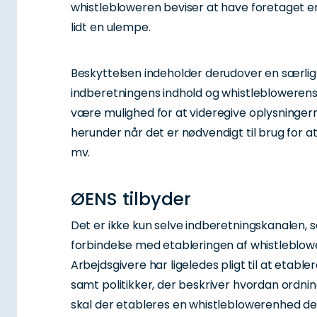
whistlebloweren beviser at have foretaget e
lidt en ulempe.
Beskyttelsen indeholder derudover en særlig
indberetningens indhold og whistleblowerens i
være mulighed for at videregive oplysningern
herunder når det er nødvendigt til brug for 
mv.
ØENS tilbyder
Det er ikke kun selve indberetningskanalen, s
forbindelse med etableringen af whistleblow
Arbejdsgivere har ligeledes pligt til at etabler
samt politikker, der beskriver hvordan ordn
skal der etableres en whistleblowerenhed de