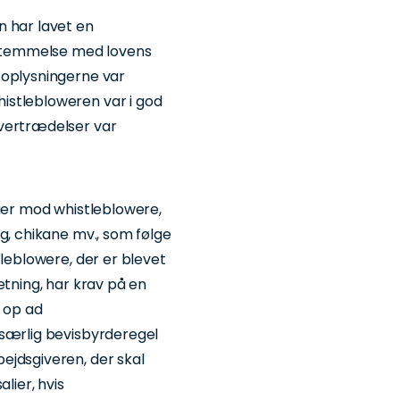
n har lavet en
nsstemmelse med lovens
 oplysningerne var
istlebloweren var i god
overtrædelser var
lier mod whistleblowere,
g, chikane mv., som følge
tleblowere, der er blevet
etning, har krav på en
g op ad
 særlig bevisbyrderegel
ejdsgiveren, der skal
lier, hvis