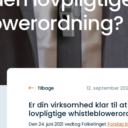
owerordning?
Tilbage
12. september 202
Er din virksomhed klar til a
lovpligtige whistleblowero
Den 24. juni 2021 vedtog Folketinget
Forslag t