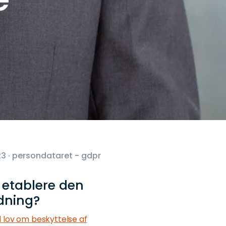
3 · persondataret - gdpr
t etablere den
rdning?
il lov om beskyttelse af