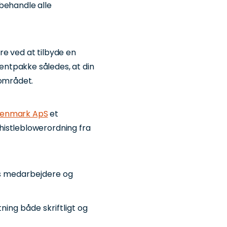
behandle alle
e ved at tilbyde en
ntpakke således, at din
 området.
Denmark ApS
et
histleblowerordning fra
es medarbejdere og
ning både skriftligt og