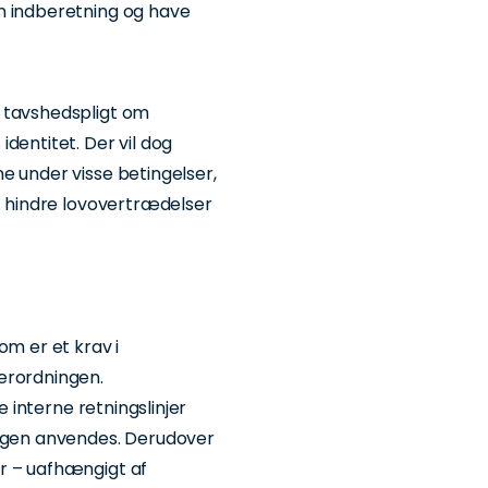
n indberetning og have
 tavshedspligt om
dentitet. Der vil dog
e under visse betingelser,
at hindre lovovertrædelser
om er et krav i
erordningen.
e interne retningslinjer
ingen anvendes. Derudover
r – uafhængigt af