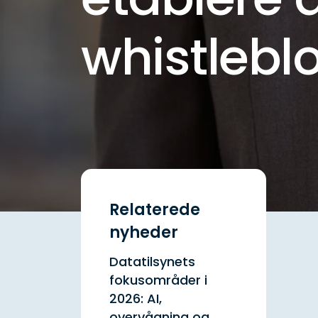
whistlebl
Relaterede
nyheder
Datatilsynets
fokusområder i
2026: AI,
overvågning og