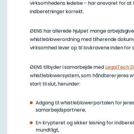
virksomhedens ledelse – har ansvaret for at 
indberetninger korrekt.
ØENS har allerede hjulpet mange arbejdsgiver
whistleblowerordning med tilhørende dokume
virksomhed lever op til lovkravene inden for
ØENS tilbyder i samarbejde med
LegalTech 
whistleblowersystem, som håndterer jeres w
start til slut, herunder:
Adgang til whistleblowerportalen for jer
samarbejdspartnere,
En krypteret og sikker løsning for indberet
mundtligt,