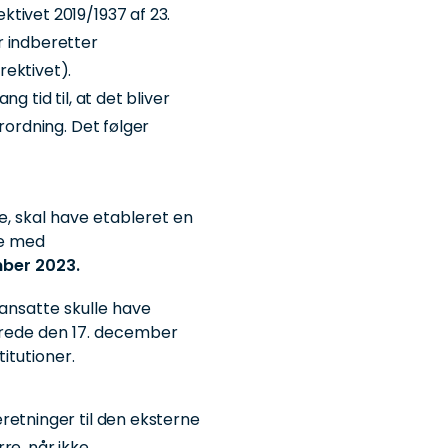
ktivet 2019/1937 af 23.
r indberetter
rektivet).
g tid til, at det bliver
rordning. Det følger
, skal have etableret en
se med
mber
2023.
nsatte skulle have
erede den 17. december
itutioner.
retninger til den eksterne
re, når ikke