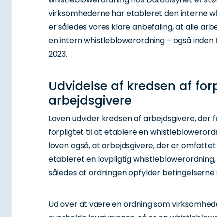
virksomhederne har etableret den interne w
er således vores klare anbefaling, at alle arb
en intern whistleblowerordning – også inden 
2023.
Udvidelse af kredsen af for
arbejdsgivere
Loven udvider kredsen af arbejdsgivere, der 
forpligtet til at etablere en whistleblowero
loven også, at arbejdsgivere, der er omfattet 
etableret en lovpligtig whistleblowerordning
således at ordningen opfylder betingelserne i
Ud over at være en ordning som virksomhede