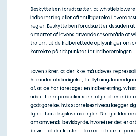
Beskyttelsen forudsætter, at whistleblowere
indberetning eller offentliggørelse i overe
regler. Beskyttelsen forudsætter desuden at
omfattet af lovens anvendelsesområde at wh
tro om, at de indberettede oplysninger om 
korrekte på tidspunktet for indberetningen.
Loven sikrer, at der ikke må udøves repressa
herunder afskedigelse, forflytning, lønnedgan
af, at de har foretaget en indberetning. Whis
udsat for repressalier som følge af en indber
godtgørelse, hvis størrelsesniveau lægger si
ligebehandlingslovens regler. Der gælder en
om omvendt bevisbyrde, hvorefter det er arb
bevise, at der konkret ikke er tale om repressa