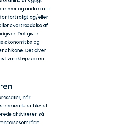
rordning et vigtigt
edlemmer og andre med
or fortroligt og/eller
ller overtrædelse af
ådgiver. Det giver
ige økonomiske og
r chikane. Det giver
tivt værktøj som en
eren
ressalier, når
dkommende er blevet
ede aktiviteter, så
nvendelsesområde.