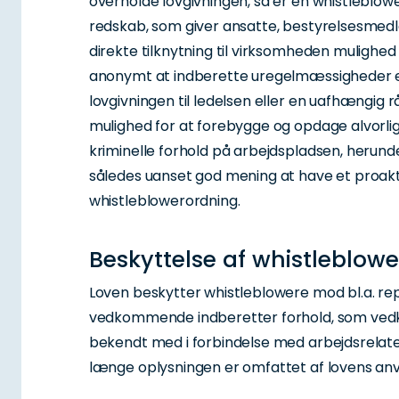
overholde lovgivningen, så er en whistleblowe
redskab, som giver ansatte, bestyrelsesm
direkte tilknytning til virksomheden mulighed f
anonymt at indberette uregelmæssigheder e
lovgivningen til ledelsen eller en uafhængig r
mulighed for at forebygge og opdage alvorl
kriminelle forhold på arbejdspladsen, herunde
således uanset god mening at have et proak
whistleblowerordning.
Beskyttelse af whistleblow
Loven beskytter whistleblowere mod bl.a. rep
vedkommende indberetter forhold, som ve
bekendt med i forbindelse med arbejdsrelater
længe oplysningen er omfattet af lovens a