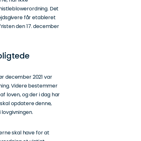
histleblowerordning. Det
ejdsgivere får etableret
fristen den 17. december
pligtede
før december 2021 var
rdning. Videre bestemmer
af loven, og der i dag har
, skal opdatere denne,
 lovgivningen.
rne skal have for at