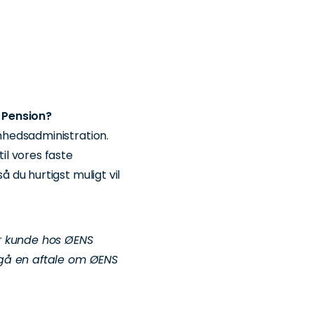
 Pension?
hedsadministration.
l vores faste
du hurtigst muligt vil
r kunde hos ØENS
dgå en aftale om ØENS