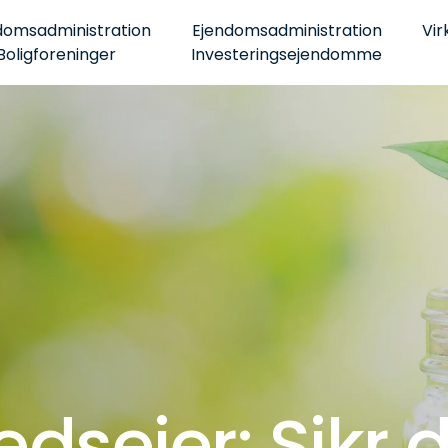
domsadministration
Ejendomsadministration
Vir
Boligforeninger
Investeringsejendomme
dsejer: Sikr d