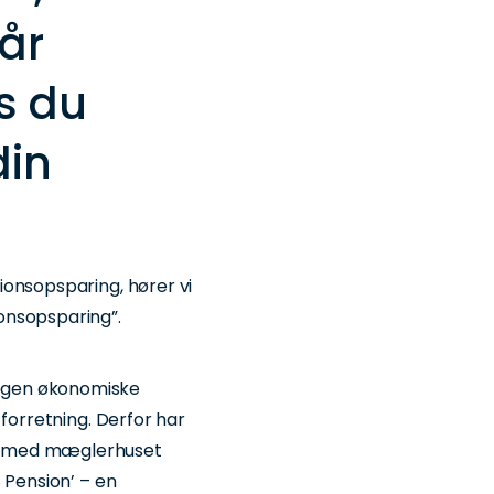
år
is du
din
ionsopsparing, hører vi
onsopsparing”.
egen økonomiske
 forretning. Derfor har
p med mæglerhuset
 Pension’ – en