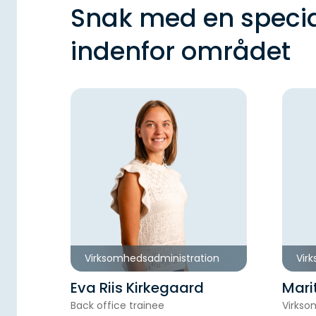
Snak med en specia
indenfor området
Virksomhedsadministration
Vir
Eva Riis Kirkegaard
Mari
Back office trainee
Virkso