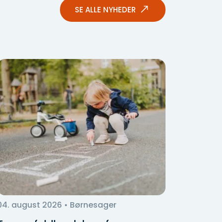
SE ALLE NYHEDER
04. august 2026
• Børnesager
03. aug