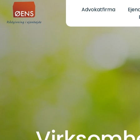
Skip
Advokatfirma
Ejen
to
content
Virksomhe