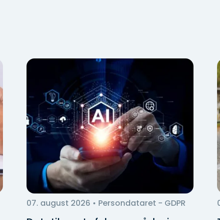
07. august 2026
• Persondataret - GDPR