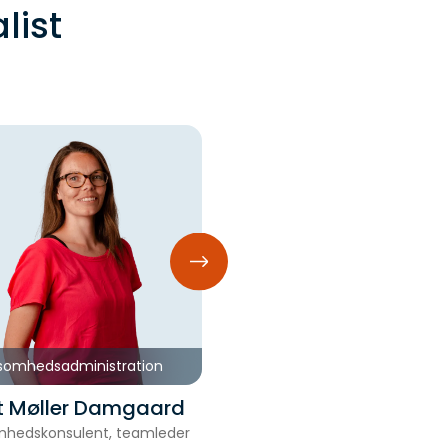
list
ksomhedsadministration
Virksomhedsadministrati
t Møller Damgaard
Emil Ørting
mhedskonsulent, teamleder
Virksomhedskonsulent