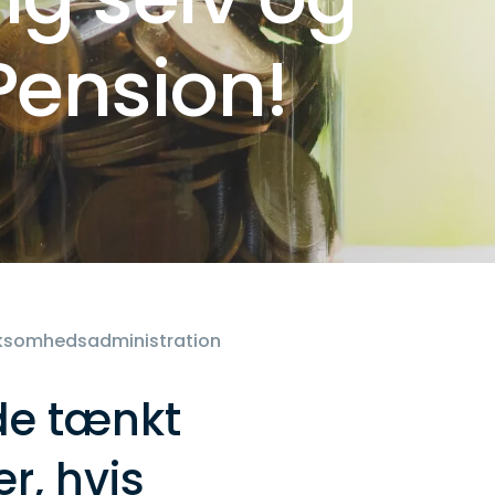
Pension!
irksomhedsadministration
de tænkt
r, hvis