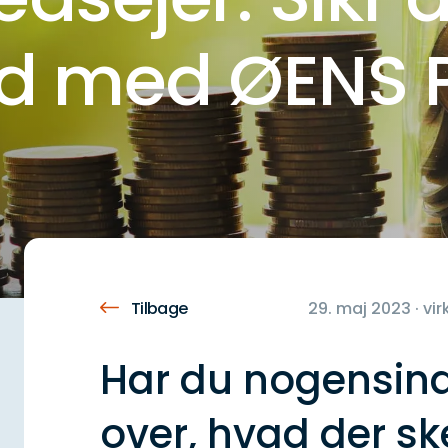
id med ØENS 
Tilbage
29. maj 2023 · v
Har du nogensin
over, hvad der ske