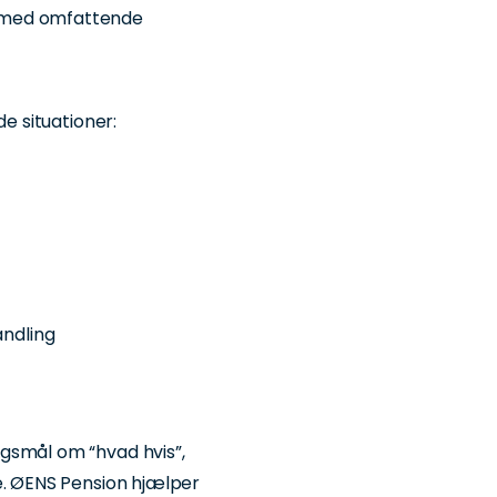
 med omfattende
de situationer:
andling
gsmål om “hvad hvis”,
e. ØENS Pension hjælper