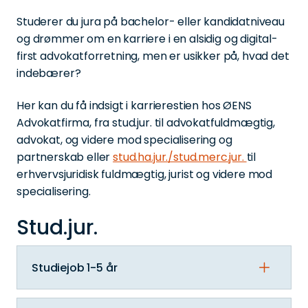
Studerer du jura på bachelor- eller kandidatniveau
og drømmer om en karriere i en alsidig og digital-
first advokatforretning, men er usikker på, hvad det
indebærer?
Her kan du få indsigt i karrierestien hos ØENS
Advokatfirma, fra stud.jur. til advokatfuldmægtig,
advokat, og videre mod specialisering og
partnerskab eller
stud.ha.jur./stud.merc.jur.
til
erhvervsjuridisk fuldmægtig, jurist og videre mod
specialisering.
Stud.jur.
Studiejob 1-5 år
I rollen som stud.jur. får du praktisk erfaring og