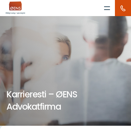
Skip
to
content
Karrieresti – ØENS
Advokatfirma