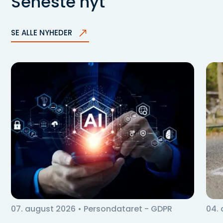
Seneste nyt
SE ALLE NYHEDER
07. august 2026
• Persondataret - GDPR
04.