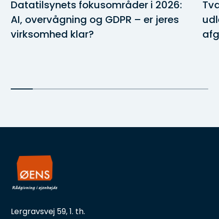
Datatilsynets fokusområder i 2026:
Tva
AI, overvågning og GDPR – er jeres
udl
virksomhed klar?
afg
Lergravsvej 59, 1. th.