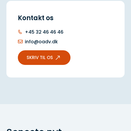
ØENS Julehilsen: Et fantastisk år går
Kontakt os
på hæld
+45 32 46 46 46
info@oadv.dk
SKRIV TIL OS