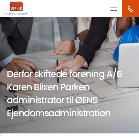
Skip
to
content
Derfor skiftede forening A/B
Karen Blixen Parken
administrator til ØENS
Ejendomsadministration