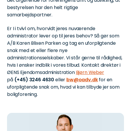
det afgørende for foreningens drift og udvikling, at
bestyrelsen har den helt rigtige
samarbejdspartner.
Er I i tvivl om, hvorvidt jeres nuværende
administrator lever op til jeres behov? Så gør som
A/B Karen Blixen Parken og tag en uforpligtende
snak med et eller flere nye
administrationsselskaber. Vi står gerne til rådighed,
hvis I ønsker indblik i vores tilbud. Kontakt direktør i
ØENS Ejendomsadministration
Bjørn Weber
på
(+45) 3246 4630
eller
bw@oadv.dk
for en
uforpligtende snak om, hvad vi kan tilbyde jer som
boligforening.