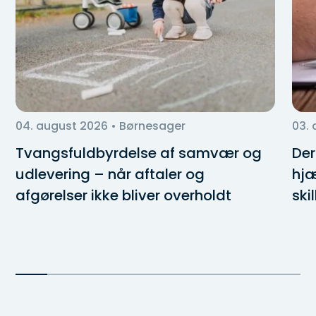
04. august 2026
• Børnesager
03.
Tvangsfuldbyrdelse af samvær og
Der
udlevering – når aftaler og
hjæ
afgørelser ikke bliver overholdt
ski