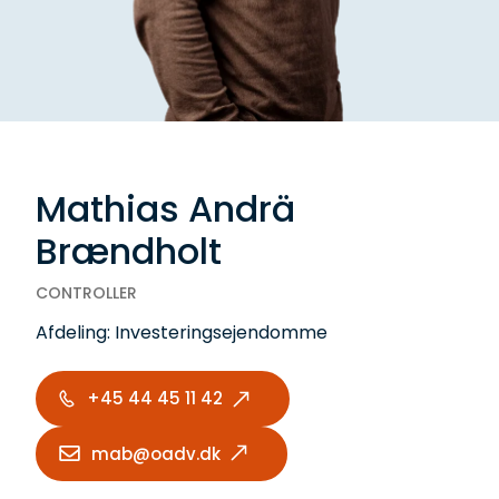
Mathias Andrä
Brændholt
CONTROLLER
Afdeling:
Investeringsejendomme
+45 44 45 11 42
mab@oadv.dk