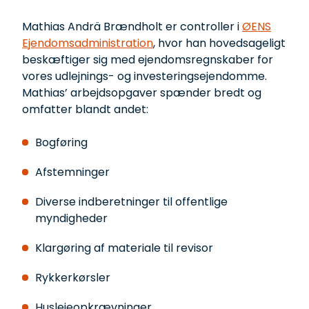
Mathias Andrä Brændh
Mathias Andrä Brændholt er controller i
ØENS
Ejendomsadministration
, hvor han hovedsageligt
beskæftiger sig med ejendomsregnskaber for
vores udlejnings- og investeringsejendomme.
Mathias’ arbejdsopgaver spænder bredt og
omfatter blandt andet:
Bogføring
Afstemninger
Diverse indberetninger til offentlige
myndigheder
Klargøring af materiale til revisor
Rykkerkørsler
Huslejeopkrævninger