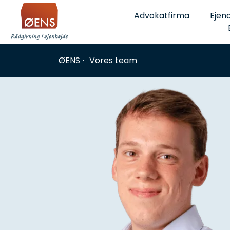
Skip
Advokatfirma
Ejen
to
content
ØENS
Vores team