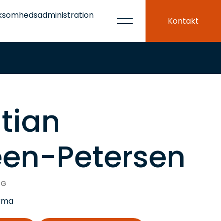
ksomhedsadministration
Kontakt
stian
een-Petersen
IG
rma