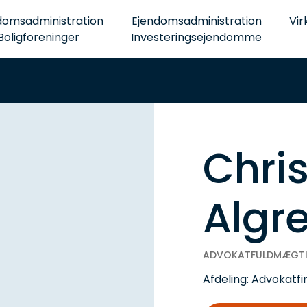
domsadministration
Ejendomsadministration
Vir
Boligforeninger
Investeringsejendomme
Chri
Algr
ADVOKATFULDMÆGT
Afdeling:
Advokatfi