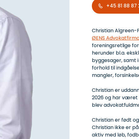
+45 81 88 87 
Chri
Christian Algreen-
ØENS Advokatfirm
foreningsretlige fo
herunder bl.a. eks
byggesager, samt in
forhold til indgåel
mangler, forsinkels
Christian er uddann
2026 og har været 
blev advokatfuldm
Christian er født o
Christian ikke er p
aktiv med løb, fod