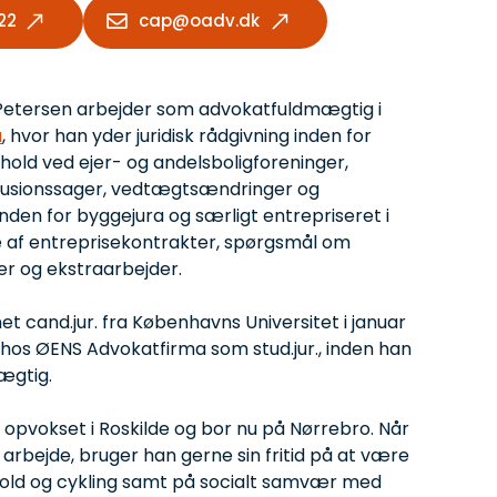
22
cap@oadv.dk
stian Algree
Petersen arbejder som advokatfuldmægtig i
a
, hvor han yder juridisk rådgivning inden for
rhold ved ejer- og andelsboligforeninger,
klusionssager, vedtægtsændringer og
den for byggejura og særligt entrepriseret i
se af entreprisekontrakter, spørgsmål om
er og ekstraarbejder.
et cand.jur. fra Københavns Universitet i januar
hos ØENS Advokatfirma som stud.jur., inden han
ægtig.
g opvokset i Roskilde og bor nu på Nørrebro. Når
å arbejde, bruger han gerne sin fritid på at være
bold og cykling samt på socialt samvær med